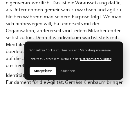
eigenverantwortlich. Das ist die Voraussetzung dafür,
als Unternehmen gemeinsam zu wachsen und agil zu
bleiben während man seinem Purpose folgt. Wo man
sich hinbewegen will, hat einerseits mit der
Organisation, andererseits mit jedem Mitarbeitenden
selbst zu tun. Denn das Individuum wächst stets mit.
Mentale Agilität in einer Organisation ist heute
Wir nutzen Cookies für Analyse und Marketing, um unsere
überlebenswichtig. Denn nur so reagiert sie effektiv
auf die Ungewissheit und die schnellen Wechsel, die
Inhalte zu verbessern. Details in der
Datenschutzerklärung
.
uns heute umgeben.
Akzeptieren
Ablehnen
Identität, Vertrauen und Eigenverantwortlichkeit als
Fundament für die Agilität. Gemäss Kienbaum bringen
diese Punkte noch weitere Vorteile mit sich: Eine
gesunde Stabilität in einem Unternehmen fördert die
Resilienz jedes Einzelnen. Dafür ist gleichermassen die
mentale Agilität jeder Person ausschlaggebend.
Mitarbeitende müssen sich heute schnell auf neue
Situationen umstellen können. Besonders in der