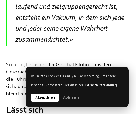
laufend und zielgruppengerecht ist,
entsteht ein Vakuum, in dem sich jede
und jeder seine eigene Wahrheit
zusammendichtet.»
So bringt es einer der Geschäftsführer aus den
Gesprächen für unser Whitepaper auf den Punkt. Wo
Wir nutzen Cookies für Analyse und Marketing, um unsere
die Führung nicht übersetzt, übersetzt jedes Team für
Inhalte zu verbessern. Details in der
Datenschutzerklärung
.
sich, und selten in dieselbe Richtung. Das Vakuum
bleibt nicht leer, es füllt sich nur unkontrolliert.
Akzeptieren
Ablehnen
Lässt sich
Strategiekommunikation
delegieren?